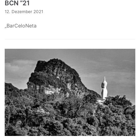
BCN “21
12. Dezember 2021
„BarCeloNeta